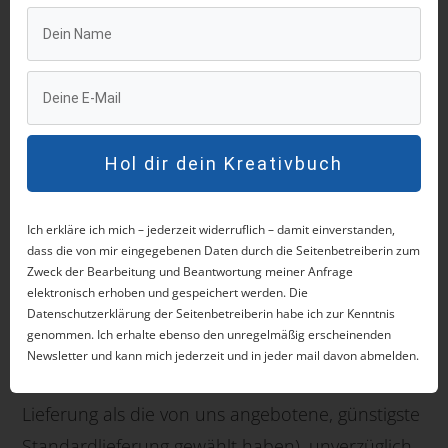
vorgeschrieben ist.
Zur Wahrung der Widerrufsfrist reicht es aus,
dass Sie die Mitteilung über die Ausübung des
Widerrufsrechts vor Ablauf der Widerrufsfrist
absenden.
Hol dir dein Kreativbuch
Folgen des Widerrufs
Ich erkläre ich mich – jederzeit widerruflich – damit einverstanden,
dass die von mir eingegebenen Daten durch die Seitenbetreiberin zum
Wenn Sie diesen Vertrag widerrufen, haben wir
Zweck der Bearbeitung und Beantwortung meiner Anfrage
Ihnen alle Zahlungen, die wir von Ihnen erhalten
elektronisch erhoben und gespeichert werden. Die
Datenschutzerklärung der Seitenbetreiberin habe ich zur Kenntnis
haben, einschließlich der Lieferkosten (mit
genommen. Ich erhalte ebenso den unregelmäßig erscheinenden
Ausnahme der zusätzlichen Kosten, die sich
Newsletter und kann mich jederzeit und in jeder mail davon abmelden.
daraus ergeben, dass Sie eine andere Art der
Lieferung als die von uns angebotene, günstigste
Standardlieferung gewählt haben), unverzüglich