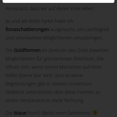
Akzeptanz, dass wir auf dieser Erde leben.
Ja, und als dritte Farbe habe ich
Rosaschattierungen
ausgesucht, um Leichtigkeit
und unerwartete Möglichkeiten einzubringen.
Die
Goldformen
im Zentrum des Grids bewirken
Möglichkeiten für grenzenlosen Reichtum. Die
öffnen sich, wenn einem Menschen auf einer
tiefen Ebene klar wird, dass es keine
Begrenzungen gibt in diesem Universum.
Vielleicht unterstützen dich diese Formen zu
einem Verständnis in diese Richtung.
Die
blaue
Form? Bleibt mein Geheimnis.