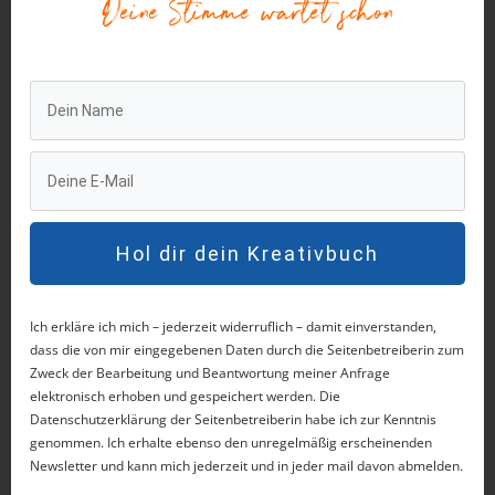
Deine Stimme wartet schon
wie vor am meisten tabuisierten Themen dieser
Gesellschaft angesiedelt: Geld und Sex.
Also habe ich mich an die Arbeit gemacht.
Als zweite Farbe habe ich verschiedene
Brauntöne
gewählt. Braun erdet. Die wenigsten
Menschen sind wirklich geerdet. Und jede Art
Hol dir dein Kreativbuch
von Unerdung bringt eine Form von
Unzufriedenheit mit sich. Außerdem, wenn wir
Ich erkläre ich mich – jederzeit widerruflich – damit einverstanden,
an Geld denken, dann wollen wir es nicht nur
dass die von mir eingegebenen Daten durch die Seitenbetreiberin zum
generieren, sondern es auch erden. Wir möchten
Zweck der Bearbeitung und Beantwortung meiner Anfrage
elektronisch erhoben und gespeichert werden. Die
also dafür sorgen, dass es nicht gleich wieder
Datenschutzerklärung der Seitenbetreiberin habe ich zur Kenntnis
wegfließt, sondern bleibt und sich vermehrt.
genommen. Ich erhalte ebenso den unregelmäßig erscheinenden
Newsletter und kann mich jederzeit und in jeder mail davon abmelden.
Wir selbst erden uns durch Lebensfreude und