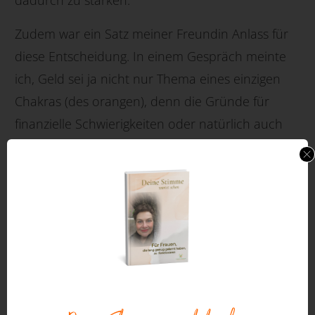
Zudem war ein Satz meiner Freundin Anlass für
diese Entscheidung. In einem Gespräch meinte
ich, Geld sei ja nicht nur Thema eines einzigen
Chakras (des orangen), denn die Gründe für
finanzielle Schwierigkeiten oder natürlich auch
für finanzielle Freuden können in jedem Chakra
angesiedelt sein. Darauf gab sie zu bedenken,
dass es dennoch Sinn mache, das „finanzielle“
Chakra mal richtig aufzumöbeln und zu stärken,
ja, ihm einen prallen Energieschub zu
verpassen…., tja und das ist nun einmal das
Sakralchakra, das orangefarbene. Um es noch
einmal anders auszudrücken: Hier sind die nach