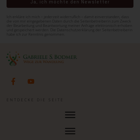
Ja, ich möchte den Newsletter
Ich erkläre ich mich – jederzeit widerruflich – damit einverstanden, dass
die von mir eingegebenen Daten durch die Seitenbetreiberin zum Zweck
der Bearbeitung und Beantwortung meiner Anfrage elektronisch erhoben
und gespeichert werden. Die Datenschutzerklärung der Seitenbetreiberin
habe ich zur Kenntnis genommen.
ENTDECKE DIE SEITE