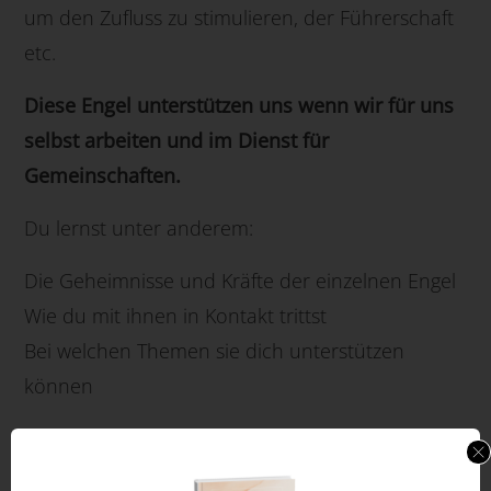
um den Zufluss zu stimulieren, der Führerschaft
etc.
Diese Engel unterstützen uns wenn wir für uns
selbst arbeiten und im Dienst für
Gemeinschaften.
Du lernst unter anderem:
Die Geheimnisse und Kräfte der einzelnen Engel
Wie du mit ihnen in Kontakt trittst
Bei welchen Themen sie dich unterstützen
können