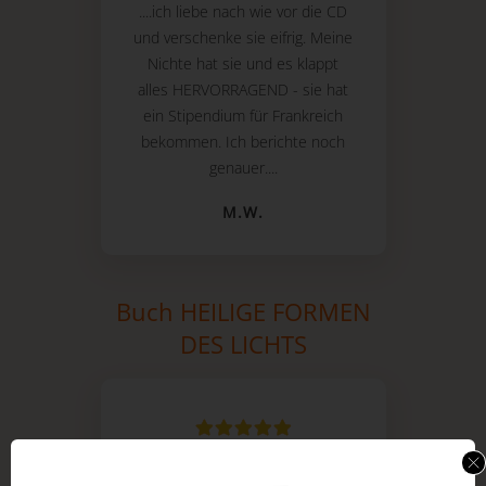
....ich liebe nach wie vor die CD
und verschenke sie eifrig. Meine
Nichte hat sie und es klappt
alles HERVORRAGEND - sie hat
ein Stipendium für Frankreich
bekommen. Ich berichte noch
genauer....
M.W.
Buch HEILIGE FORMEN
DES LICHTS
Ich gab den Grid "Erdung" aus