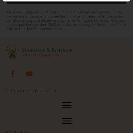
Ich erkläre ich mich – jederzeit widerruflich – damit einverstanden, dass
die von mir eingegebenen Daten durch die Seitenbetreiberin zum Zweck
der Bearbeitung und Beantwortung meiner Anfrage elektronisch erhoben
und gespeichert werden. Die Datenschutzerklärung der Seitenbetreiberin
habe ich zur Kenntnis genommen.
ENTDECKE DIE SEITE
KONTAKT