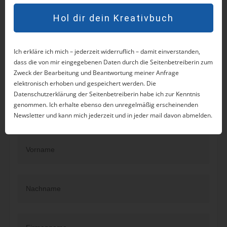
Und genau so machen wir das.
Hol dir dein Kreativbuch
Ort: Online
Zeit: Montag, 17. November 2025, 19 - ca. 20:30
Ich erkläre ich mich – jederzeit widerruflich – damit einverstanden,
Uhr
dass die von mir eingegebenen Daten durch die Seitenbetreiberin zum
Zweck der Bearbeitung und Beantwortung meiner Anfrage
Honorar: 33 Euro
elektronisch erhoben und gespeichert werden. Die
Datenschutzerklärung der Seitenbetreiberin habe ich zur Kenntnis
genommen. Ich erhalte ebenso den unregelmäßig erscheinenden
Newsletter und kann mich jederzeit und in jeder mail davon abmelden.