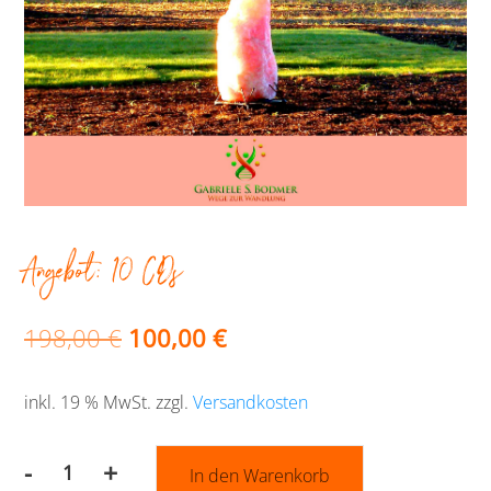
Angebot: 10 CDs
Ursprünglicher
Aktueller
198,00
€
100,00
€
Preis
Preis
inkl. 19 % MwSt.
zzgl.
Versandkosten
war:
ist:
198,00 €
100,00 €.
-
+
In den Warenkorb
Angebot: