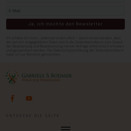
Ja, ich möchte den Newsletter
Ich erkläre ich mich – jederzeit widerruflich – damit einverstanden, dass
die von mir eingegebenen Daten durch die Seitenbetreiberin zum Zweck
der Bearbeitung und Beantwortung meiner Anfrage elektronisch erhoben
und gespeichert werden. Die Datenschutzerklärung der Seitenbetreiberin
habe ich zur Kenntnis genommen.
ENTDECKE DIE SEITE