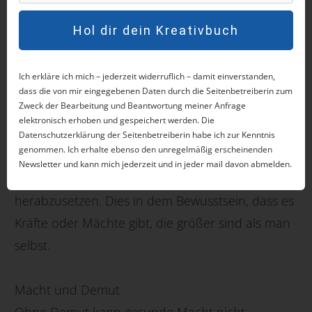
Hol dir dein Kreativbuch
Und Achtung: Demut wird oft missverstanden. Sie
bedeutet nicht, sich klein zu machen. Echte
Ich erkläre ich mich – jederzeit widerruflich – damit einverstanden,
Demut ist ein inneres Gleichgewicht, eine Haltung
dass die von mir eingegebenen Daten durch die Seitenbetreiberin zum
Zweck der Bearbeitung und Beantwortung meiner Anfrage
von Respekt und Wertschätzung – sowohl sich
elektronisch erhoben und gespeichert werden. Die
selbst als auch anderen gegenüber. Sie
Datenschutzerklärung der Seitenbetreiberin habe ich zur Kenntnis
genommen. Ich erhalte ebenso den unregelmäßig erscheinenden
anerkennt die eigenen Stärken und Schwächen
Newsletter und kann mich jederzeit und in jeder mail davon abmelden.
und feiert Erfolge, ohne dabei andere
herabzusetzen. Dies in dem Bewusstsein, dass es
Kräfte oder Mächte gibt, die größer sind als man
selbst.
Macht und Demut
Ohne Demut kann gesunde Macht nicht