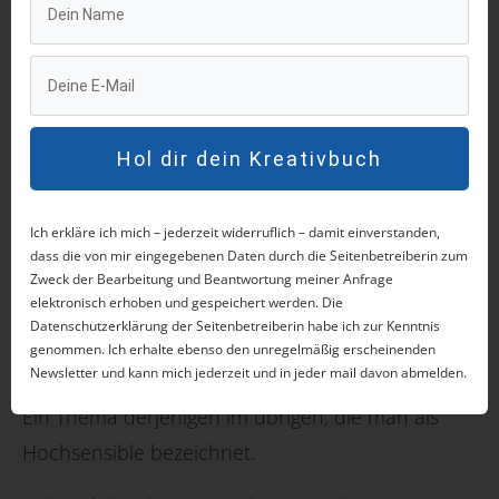
die Radioaktivität. Dein Unterbewusstsein und
deine Subtilkörper reagieren darauf mit dem
Alarm: Hier braucht es Hilfe! Und die wird auch
geliefert. Du saugst die Bedürfnisse der anderen
Hol dir dein Kreativbuch
auf wie ein Schwamm und unbewusst versuchst
du ihnen zu helfen. Dann wunderst du dich,
Ich erkläre ich mich – jederzeit widerruflich – damit einverstanden,
wieso du überdurchschnittlich oft erschöpft bist,
dass die von mir eingegebenen Daten durch die Seitenbetreiberin zum
dich gelähmt fühlst und auf dem Zahnfleisch
Zweck der Bearbeitung und Beantwortung meiner Anfrage
elektronisch erhoben und gespeichert werden. Die
gehst.
Datenschutzerklärung der Seitenbetreiberin habe ich zur Kenntnis
genommen. Ich erhalte ebenso den unregelmäßig erscheinenden
Erkennst du dich wieder?
Newsletter und kann mich jederzeit und in jeder mail davon abmelden.
Ein Thema derjenigen im übrigen, die man als
Hochsensible bezeichnet.