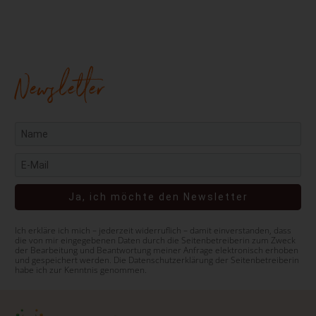
Newsletter
Ja, ich möchte den Newsletter
Ich erkläre ich mich – jederzeit widerruflich – damit einverstanden, dass
die von mir eingegebenen Daten durch die Seitenbetreiberin zum Zweck
der Bearbeitung und Beantwortung meiner Anfrage elektronisch erhoben
und gespeichert werden. Die Datenschutzerklärung der Seitenbetreiberin
habe ich zur Kenntnis genommen.